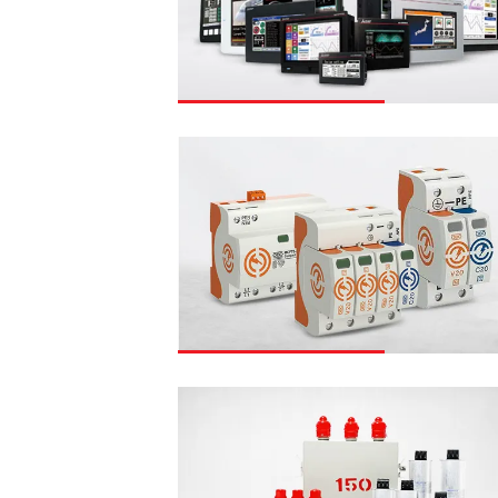
MITSUBISHI - Factory
Automation
Products
OBO Bettermann -
Surge Protection
Device (SPD)