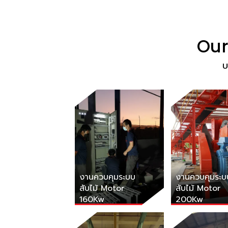
Our
บ
งานควบคุมระบบ
งานควบคุมระบ
สับไม้ Motor
สับไม้ Motor
160Kw
200Kw