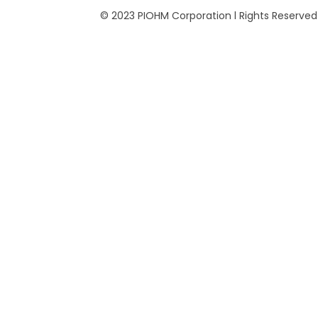
© 2023 PIOHM Corporation l Rights Reserved