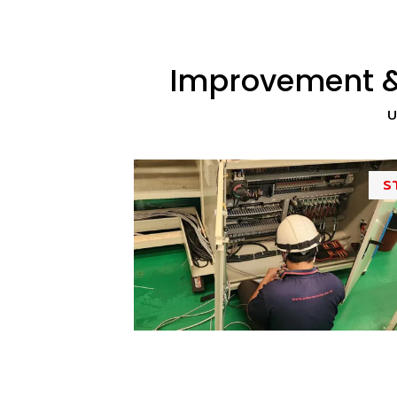
Improvement & 
บ
ร